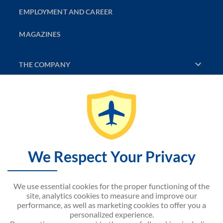
EMPLOYMENT AND CAREER
MAGAZINES
THE COMPANY
DISCOVER
CONTACT US
SITEMAP
We Respect Your Privacy
NOUVELAIR WEBSITE
We use essential cookies for the proper functioning of the
site, analytics cookies to measure and improve our
performance, as well as marketing cookies to offer you a
personalized experience.
Android APP on