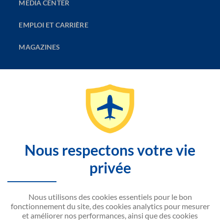
MEDIA CENTER
EMPLOI ET CARRIÈRE
MAGAZINES
LA COMPAGNIE
DÉCOUVRIR
CONTACTEZ-NOUS
Nous respectons votre vie
SITEMAP
privée
SITE WEB NOUVELAIR
Nous utilisons des cookies essentiels pour le bon
fonctionnement du site, des cookies analytics pour mesurer
et améliorer nos performances, ainsi que des cookies