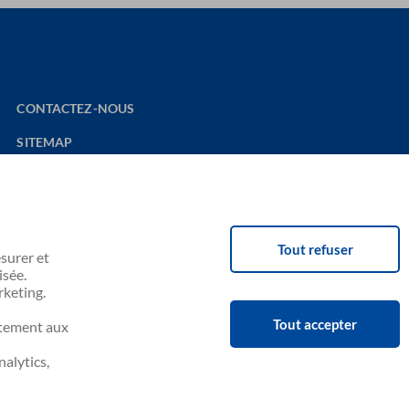
CONTACTEZ-NOUS
SITEMAP
SITE WEB NOUVELAIR
Tout refuser
surer et
Disponible sur
Téléchargez sur
isée.
Google play
App Store
rketing.
Tout accepter
ntement aux
alytics,
Powered by
Consentement aux cookies