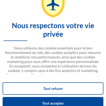
DÉCOUVRIR
CONTACTEZ-NOUS
Nous respectons votre vie
SITEMAP
privée
SITE WEB NOUVELAIR
Nous utilisons des cookies essentiels pour le bon
fonctionnement du site, des cookies analytics pour mesurer
et améliorer nos performances, ainsi que des cookies
marketing pour vous offrir une expérience personnalisée.
En acceptant, vous consentez à l'utilisation de tous les
Disponible sur
Google play
cookies, y compris ceux à des fins analytics et marketing.
En cliquant sur 'Tout Refuser', seuls les cookies strictement
nécessaires seront activés.
Vous pouvez modifier vos préférences ou retirer votre
Consentement aux cookies
consentement à tout moment via le lien 'Consentement aux
Tout refuser
cookies' situé en bas de la page.
Nous collaborons avec des partenaires de confiance pour
Powered by
optimiser nos services (Google Ads, Google Analytics,
Tout accepter
© Nouvelair 2022 - 2026. Tous droits réservés.