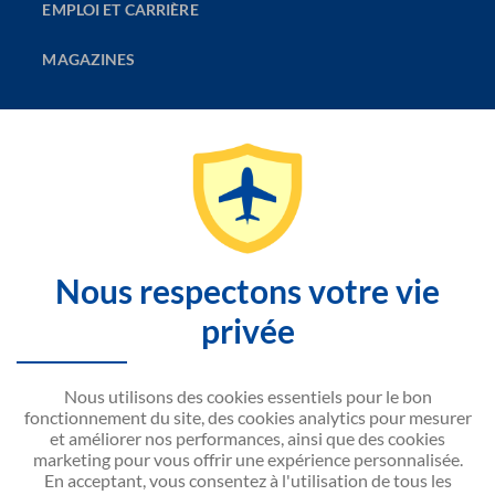
EMPLOI ET CARRIÈRE
MAGAZINES
LA COMPAGNIE
DÉCOUVRIR
CONTACTEZ-NOUS
Nous respectons votre vie
SITEMAP
privée
SITE WEB NOUVELAIR
Nous utilisons des cookies essentiels pour le bon
fonctionnement du site, des cookies analytics pour mesurer
et améliorer nos performances, ainsi que des cookies
marketing pour vous offrir une expérience personnalisée.
En acceptant, vous consentez à l'utilisation de tous les
Disponible sur
Google play