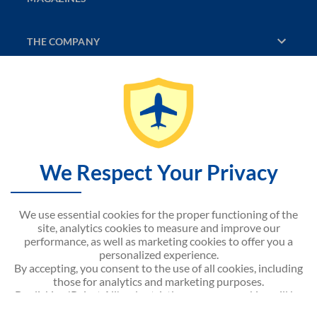
THE COMPANY
DISCOVER
CONTACT US
SITEMAP
We Respect Your Privacy
NOUVELAIR WEBSITE
We use essential cookies for the proper functioning of the
site, analytics cookies to measure and improve our
performance, as well as marketing cookies to offer you a
personalized experience.
By accepting, you consent to the use of all cookies, including
Android APP on
Google play
those for analytics and marketing purposes.
By clicking 'Reject All', only strictly necessary cookies will be
activated.