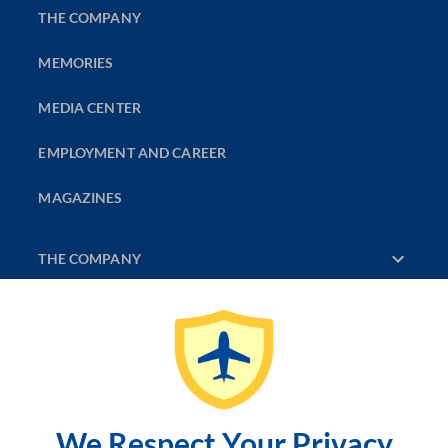
THE COMPANY
MEMORIES
MEDIA CENTER
EMPLOYMENT AND CAREER
MAGAZINES
THE COMPANY
DISCOVER
CONTACT US
SITEMAP
We Respect Your Privacy