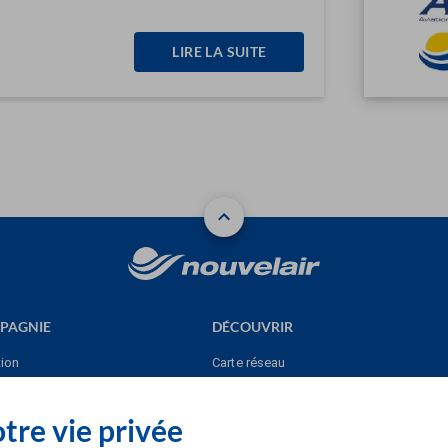
LIRE LA SUITE
PAGNIE
DÉCOUVRIR
tion
Carte réseau
clés
Nos points de vente
tre vie privée
Nos destinations