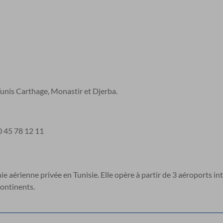
unis Carthage, Monastir et Djerba.
0 45 78 12 11
 aérienne privée en Tunisie. Elle opère à partir de 3 aéroports in
continents.