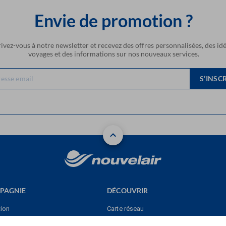
Envie de promotion ?
rivez-vous à notre newsletter et recevez des offres personnalisées, des id
voyages et des informations sur nos nouveaux services.
S’INSC
PAGNIE
DÉCOUVRIR
tion
Carte réseau