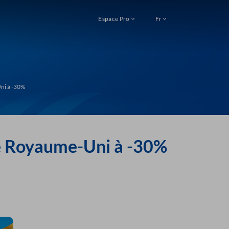
Espace Pro
Fr
ni à -30%
le Royaume-Uni à -30%