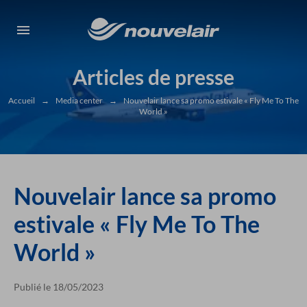
Articles de presse
Accueil
→
Media center
→
Nouvelair lance sa promo estivale « Fly Me To The
World »
Nouvelair lance sa promo
estivale « Fly Me To The
World »
Publié le 18/05/2023